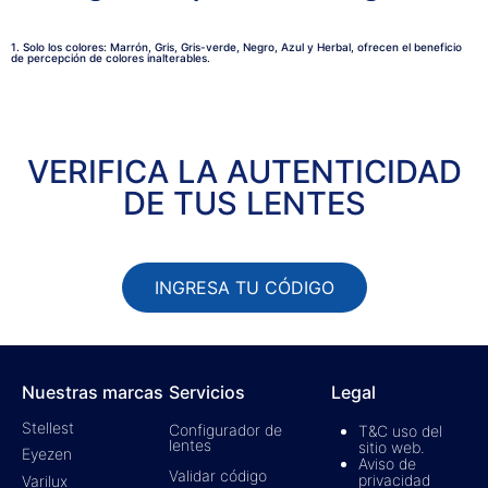
1. Solo los colores: Marrón, Gris, Gris-verde, Negro, Azul y Herbal, ofrecen el beneficio
de percepción de colores inalterables.
VERIFICA LA AUTENTICIDAD
DE TUS LENTES
INGRESA TU CÓDIGO
Nuestras marcas
Servicios
Legal
Stellest
Configurador de
T&C uso del
lentes
sitio web.
Eyezen
Aviso de
Validar código
privacidad
Varilux