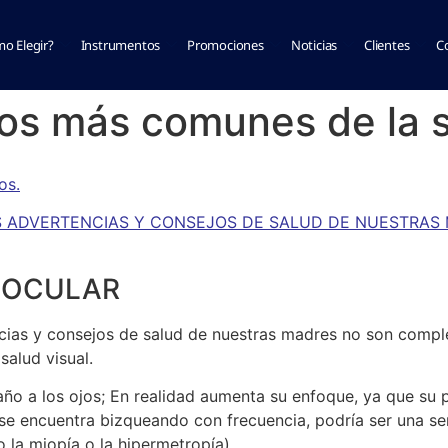
o Elegir?
Instrumentos
Promociones
Noticias
Clientes
C
os más comunes de la s
os.
AS ADVERTENCIAS Y CONSEJOS DE SALUD DE NUESTRAS
 OCULAR
ncias y consejos de salud de nuestras madres no son comple
alud visual.
año a los ojos; En realidad aumenta su enfoque, ya que su
i se encuentra bizqueando con frecuencia, podría ser una se
 la miopía o la hipermetropía).