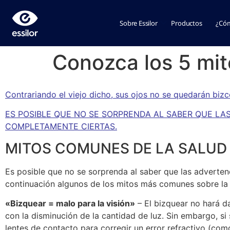
Sobre Essilor
Productos
¿Cóm
Conozca los 5 mit
Contrariando el viejo dicho, sus ojos no se quedarán bizc
ES POSIBLE QUE NO SE SORPRENDA AL SABER QUE L
COMPLETAMENTE CIERTAS.
MITOS COMUNES DE LA SALUD
Es posible que no se sorprenda al saber que las adverte
continuación algunos de los mitos más comunes sobre la s
«Bizquear = malo para la visión»
– El bizquear no hará d
con la disminución de la cantidad de luz. Sin embargo, s
lentes de contacto para corregir un error refractivo (como