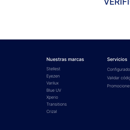
VERIF
Nuestras marcas
Servicios
Stellest
Configurado
Eyezen
Validar códi
Varilux
Promocione
Blue UV
Xperio
Transitions
Crizal