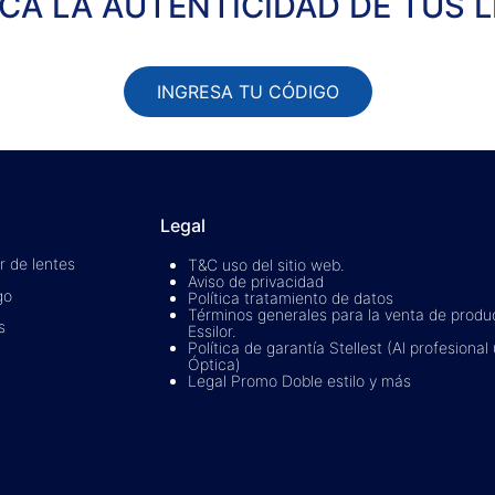
ICA LA AUTENTICIDAD DE TUS 
INGRESA TU CÓDIGO
Legal
r de lentes
T&C uso del sitio web.
Aviso de privacidad
go
Política tratamiento de datos
Términos generales para la venta de produ
s
Essilor.
Política de garantía Stellest (Al profesional 
Óptica)
Legal Promo Doble estilo y más