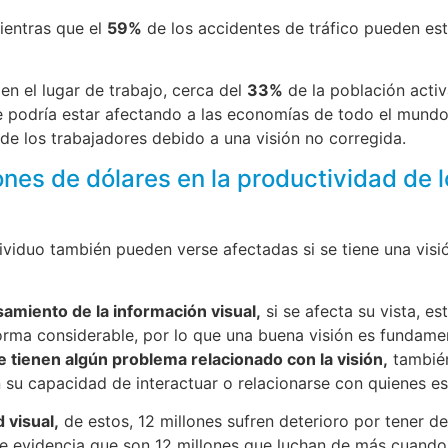
entras que el
59%
de los accidentes de tráfico pueden es
en el lugar de trabajo, cerca del
33%
de la población activ
 podría estar afectando a las economías de todo el mundo
de los trabajadores debido a una visión no corregida.
ones de dólares en la productividad de 
viduo también pueden verse afectadas si se tiene una visió
amiento de la información visual,
si se afecta su vista, es
rma considerable, por lo que una buena visión es fundamen
 tienen algún problema relacionado con la visión,
también
 su capacidad de interactuar o relacionarse con quienes es
 visual,
de estos, 12 millones sufren deterioro por tener d
ue evidencia que son 12 millones que luchan de más cuando